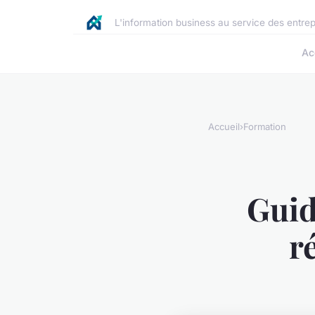
L'information business au service des entre
Ac
Accueil
›
Formation
Guid
r