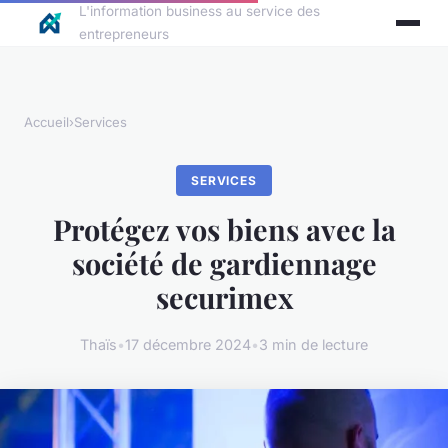
L'information business au service des
entrepreneurs
Accueil
›
Services
SERVICES
Protégez vos biens avec la
société de gardiennage
securimex
Thaïs
•
17 décembre 2024
•
3 min de lecture